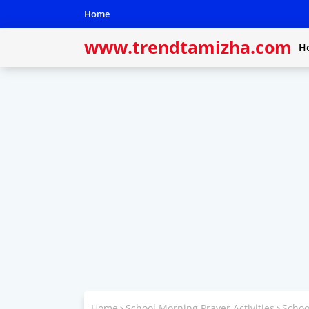
Home
www.trendtamizha.com
H
Home
School Morning Prayer Activities
Schoo