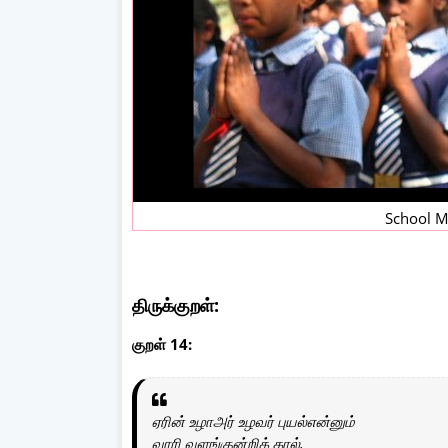
School Mo
திருக்குறள்:
குறள் 14:
ஏரின் உழாஅர் உழவர் புயல்என்னும்
வாரி வளங்குன்றிக் கால்.