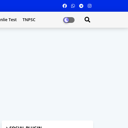
nlie Test
TNPSC