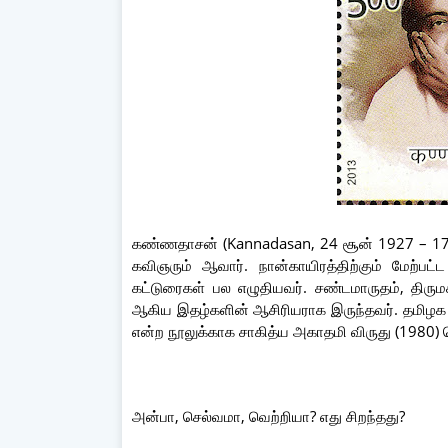
கண்ணதாசன் (Kannadasan, 24 சூன் 1927 – 17 அக்
கவிஞரும் ஆவார். நான்காயிரத்திற்கும் மேற்பட்ட
கட்டுரைகள் பல எழுதியவர். சண்டமாருதம், திர
ஆகிய இதழ்களின் ஆசிரியராக இருந்தவர். தமிழக
என்ற நூலுக்காக சாகித்ய அகாதமி விருது (1980) ப
அன்பா, செல்வமா, வெற்றியா? எது சிறந்தது?