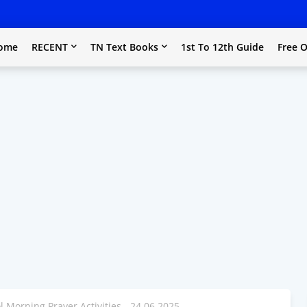
ome
RECENT
TN Text Books
1st To 12th Guide
Free O
l Morning Prayer Activities - 24.06.2025